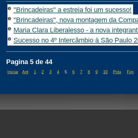
"Brincadeiras" a estreia foi um sucesso!
"Brincadeiras", nova montagem da Comp
Maria Clara Liberalesso - a nova integran
Sucesso no 4º Intercâmbio à São Paulo 
Pagina 5 de 44
Iniciar
Ant
1
2
3
4
5
6
7
8
9
10
Próx
Fim