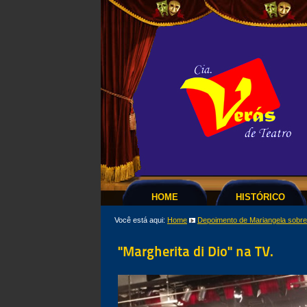
HOME
HISTÓRICO
Você está aqui:
Home
Depoimento de Mariangela sobre
"Margherita di Dio" na TV.