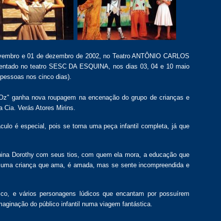
novembro e 01 de dezembro de 2002, no Teatro ANTÔNIO CARLOS
esentado no teatro SESC DA ESQUINA, nos dias 03, 04 e 10 maio
 pessoas nos cinco dias).
de Oz" ganha nova roupagem na encenação do grupo de crianças e
a Cia. Verás Atores Mirins.
áculo é especial, pois se torna uma peça infantil completa, já que
enina Dorothy com seus tios, com quem ela mora, a educação que
ve uma criança que ama, é amada, mas se sente incompreendida e
ico, e vários personagens lúdicos que encantam por possuírem
maginação do público infantil numa viagem fantástica.